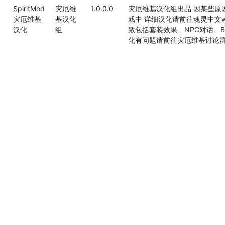
SpiritMod
灾厄维
1.0.0.0
灾厄维基汉化组出品 因某些原因
灾厄维基
基汉化
戏中 详细汉化请前往魂灵中文wi
汉化
组
致包括套装效果、NPC对话、B
化有问题请前往灾厄维基讨论